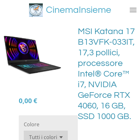
Vai
CinemaInsieme
al
contenuto
principale
MSI Katana 17
B13VFK-033IT,
17,3 pollici,
processore
Intel® Core™
i7, NVIDIA
GeForce RTX
0,00 €
4060, 16 GB,
SSD 1000 GB.
Colore