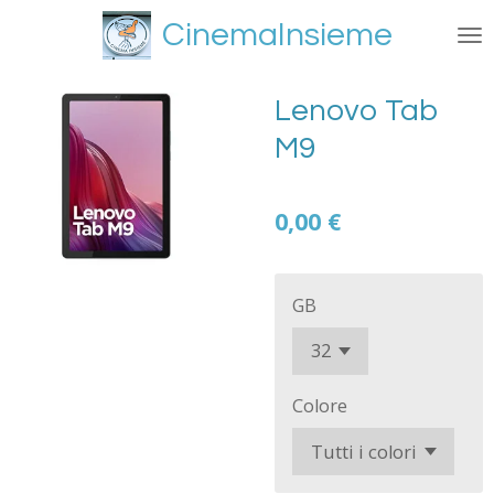
Vai
CinemaInsieme
al
contenuto
principale
Lenovo Tab
M9
0,00 €
GB
Colore