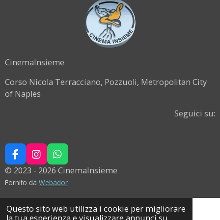
CinemaInsieme
Corso Nicola Terracciano, Pozzuoli, Metropolitan City
of Naples
Seguici su:
F
I
W
a
n
h
© 2023 - 2026 CinemaInsieme
c
s
a
Fornito da
Webador
e
t
t
b
a
s
o
g
A
Questo sito web utilizza i cookie per migliorare
o
r
p
la tua esperienza e visualizzare annunci su