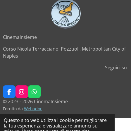
CinemaInsieme
Corso Nicola Terracciano, Pozzuoli, Metropolitan City of
Naples
Seguici su:
F
I
W
a
n
h
© 2023 - 2026 CinemaInsieme
c
s
a
Fornito da
Webador
e
t
t
b
a
s
Questo sito web utilizza i cookie per migliorare
o
g
A
la tua esperienza e visualizzare annunci su
o
r
p