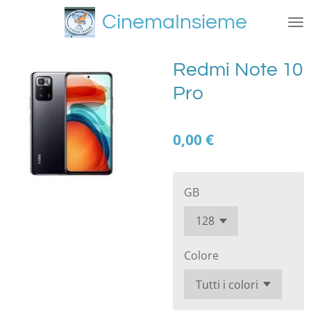
Vai
CinemaInsieme
al
contenuto
principale
Redmi Note 10
Pro
0,00 €
GB
Colore