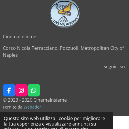
CinemaInsieme
Corso Nicola Terracciano, Pozzuoli, Metropolitan City of
Naples
Seguici su:
F
I
W
a
n
h
© 2023 - 2026 CinemaInsieme
c
s
a
Fornito da
Webador
e
t
t
b
a
s
Questo sito web utilizza i cookie per migliorare
o
g
A
la tua esperienza e visualizzare annunci su
o
r
p