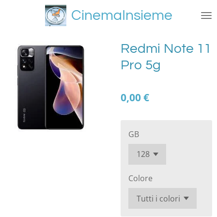
Vai
CinemaInsieme
al
contenuto
principale
Redmi Note 11
Pro 5g
0,00 €
GB
Colore